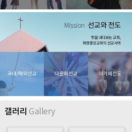
선교와 전도
Mission
밖을 내다보는 교회,
화명중앙교회의 선교사역
국내/해외선교
다문화선교
아가페전도
갤러리
Gallery