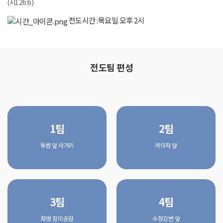
(시126:6)
전도시간 :
목요일 오후 2시
전도팀 편성
1팀
2팀
투썸 앞 사거리
카이저 앞
3팀
4팀
화명 장미공원
수정강변 앞