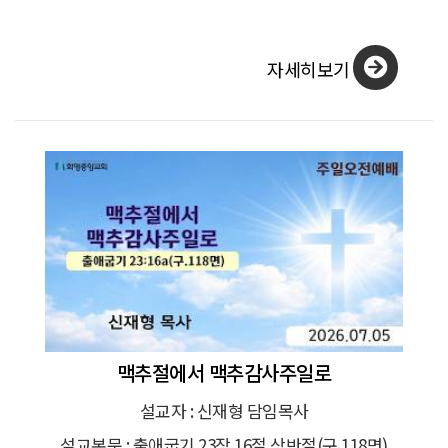
자세히보기
맥추절에서 맥추감사주일로
설교자 : 신재형 담임목사
설교본문 : 출애굽기 23장 16절 상반절(구.118면)