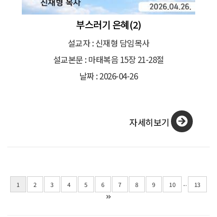
부스러기 은혜(2)
설교자 : 신재형 담임목사
설교본문 : 마태복음 15장 21-28절
날짜 : 2026-04-26
자세히보기
...
1
2
3
4
5
6
7
8
9
10
13